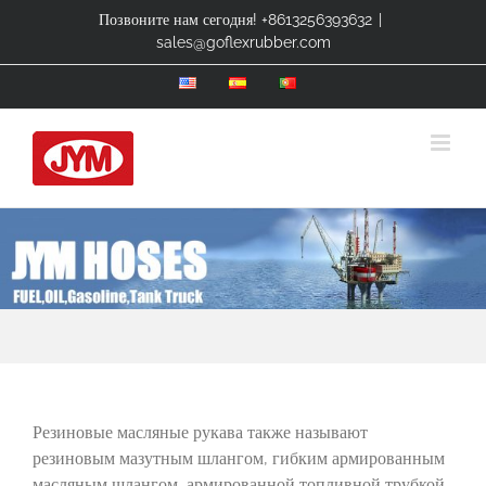
Skip
Позвоните нам сегодня! +8613256393632
|
to
sales@goflexrubber.com
content
Резиновые масляные рукава также называют
резиновым мазутным шлангом, гибким армированным
масляным шлангом, армированной топливной трубкой,